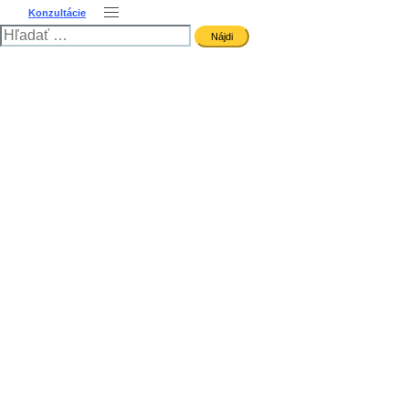
Toggle
Konzultácie
Hľadať:
menu