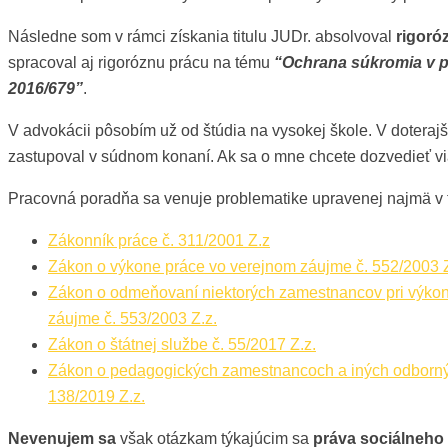
Následne som v rámci získania titulu JUDr. absolvoval
rigoró
spracoval aj rigoróznu prácu na tému
“Ochrana súkromia v p
2016/679”
.
V advokácii pôsobím už od štúdia na vysokej škole. V dotera
zastupoval v súdnom konaní. Ak sa o mne chcete dozvedieť v
Pracovná poradňa sa venuje problematike upravenej najmä v 
Zákonník práce č. 311/2001 Z.z
Zákon o výkone práce vo verejnom záujme č. 552/2003 Z
Zákon o odmeňovaní niektorých zamestnancov pri výkon
záujme č. 553/2003 Z.z.
Zákon o štátnej službe č. 55/2017 Z.z.
Zákon o pedagogických zamestnancoch a iných odborn
138/2019 Z.z.
Nevenujem sa
však otázkam týkajúcim sa
práva sociálneho