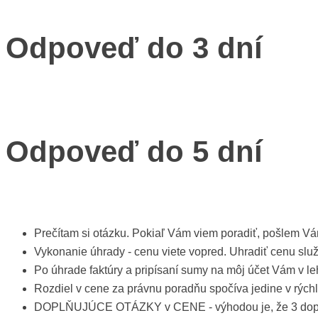
Odpoveď do 3 dní
Odpoveď do 5 dní
Prečítam si otázku. Pokiaľ Vám viem poradiť, pošlem Vá
Vykonanie úhrady - cenu viete vopred. Uhradiť cenu sl
Po úhrade faktúry a pripísaní sumy na môj účet Vám v leh
Rozdiel v cene za právnu poradňu spočíva jedine v rých
DOPLŇUJÚCE OTÁZKY v CENE - výhodou je, že 3 doplňujú