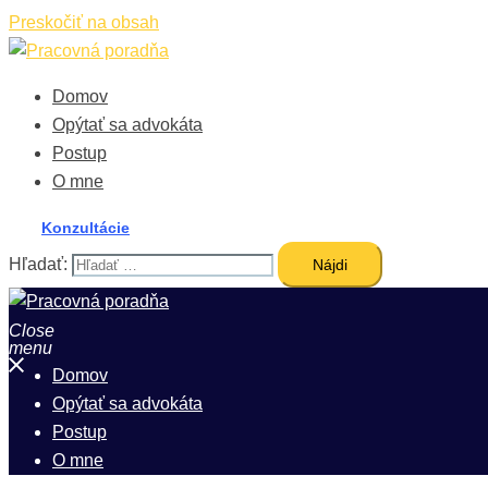
Preskočiť na obsah
Domov
Opýtať sa advokáta
Postup
O mne
Konzultácie
Hľadať:
Close
menu
Domov
Opýtať sa advokáta
Postup
O mne