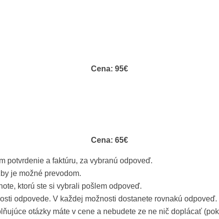
Cena: 95€
Cena: 65€
m potvrdenie a faktúru, za vybranú odpoveď.
užby je možné prevodom.
ote, ktorú ste si vybrali pošlem odpoveď.
losti odpovede. V každej možnosti dostanete rovnakú odpoveď.
ce otázky máte v cene a nebudete ze ne nič doplácať (pokiaľ