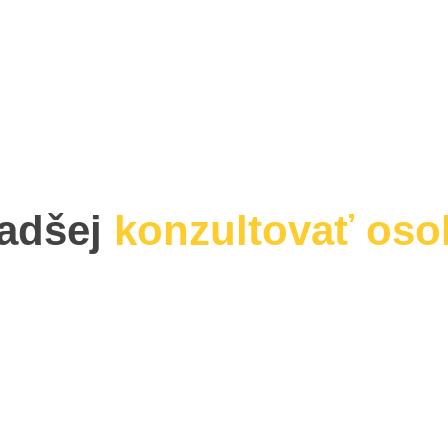
adšej
konzultovať osob