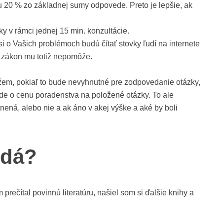
 20 % zo základnej sumy odpovede. Preto je lepšie, ak
 rámci jednej 15 min. konzultácie.
 o Vašich problémoch budú čítať stovky ľudí na internete
 zákon mu totiž nepomôže.
žem, pokiaľ to bude nevyhnutné pre zodpovedanie otázky,
de o cenu poradenstva na položené otázky. To ale
ná, alebo nie a ak áno v akej výške a aké by boli
dá?
prečítal povinnú literatúru, našiel som si ďalšie knihy a