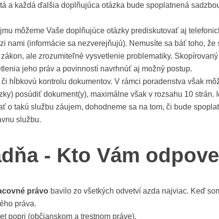
rtá a každá ďalšia doplňujúca otázka bude spoplatnená sadzbou
ôžeme Vaše doplňujúce otázky prediskutovať aj telefonicky v
ami (informácie sa nezverejňujú). Nemusíte sa báť toho, že si
on, ale zrozumiteľné vysvetlenie problematiky. Skopírovaný
enia jeho práv a povinností navrhnúť aj možný postup.
či hĺbkovú kontrolu dokumentov. V rámci poradenstva však mô
y) posúdiť dokument(y), maximálne však v rozsahu 10 strán. I
o takú službu záujem, dohodneme sa na tom, či bude spoplatne
ávnu službu.
adňa - Kto Vám
odpove
acovné právo
bavilo zo všetkých odvetví azda najviac. Keď som 
ného práva.
et popri (občianskom a trestnom práve).