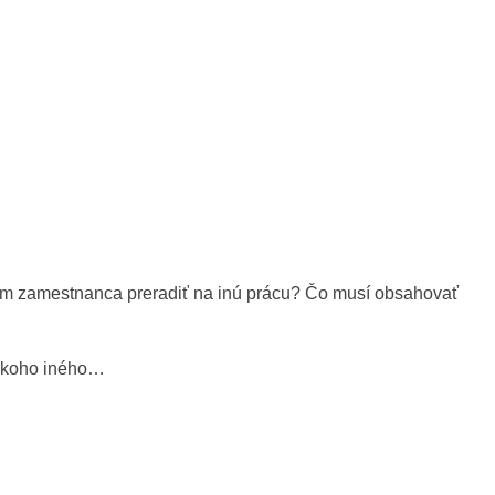
m zamestnanca preradiť na inú prácu? Čo musí obsahovať
iekoho iného…