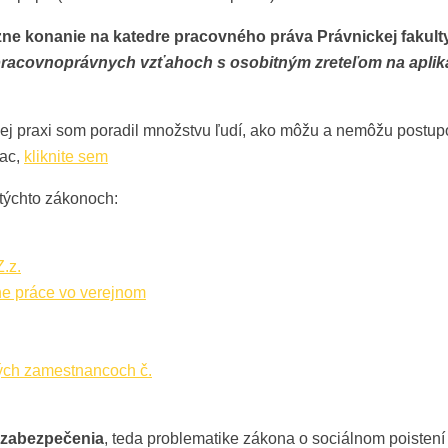
zne konanie na katedre pracovného práva Právnickej fakul
racovnoprávnych vzťahoch s osobitným zreteľom na aplik
jšej praxi som poradil množstvu ľudí, ako môžu a nemôžu postu
iac,
kliknite sem
týchto zákonoch:
.z.
e práce vo verejnom
ých zamestnancoch č.
 zabezpečenia
, teda problematike zákona o sociálnom poistení