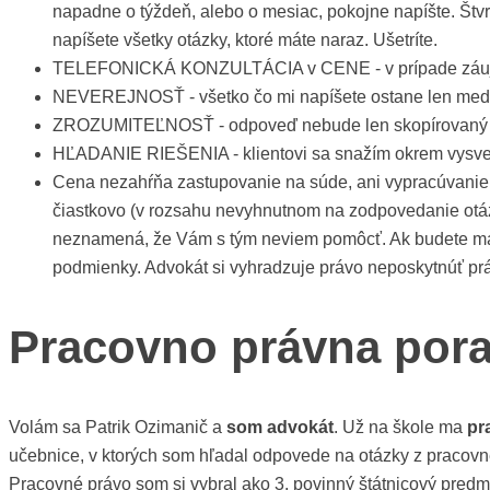
napadne o týždeň, alebo o mesiac, pokojne napíšte. Štv
napíšete všetky otázky, ktoré máte naraz. Ušetríte.
TELEFONICKÁ KONZULTÁCIA v CENE - v prípade záujmu m
NEVEREJNOSŤ - všetko čo mi napíšete ostane len medzi n
ZROZUMITEĽNOSŤ - odpoveď nebude len skopírovaný zák
HĽADANIE RIEŠENIA - klientovi sa snažím okrem vysvetl
Cena nezahŕňa zastupovanie na súde, ani vypracúvanie 
čiastkovo (v rozsahu nevyhnutnom na zodpovedanie otázk
neznamená, že Vám s tým neviem pomôcť. Ak budete mať 
podmienky. Advokát si vyhradzuje právo neposkytnúť pr
Pracovno právna por
Volám sa Patrik Ozimanič a
som advokát
. Už na škole ma
pr
učebnice, v ktorých som hľadal odpovede na otázky z pracov
Pracovné právo som si vybral ako 3. povinný štátnicový predm