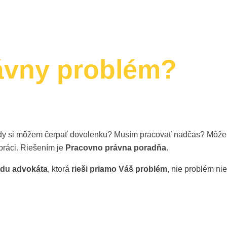
ávny problém?
edy si môžem čerpať dovolenku? Musím pracovať nadčas? Môže
práci. Riešením je
Pracovno právna poradňa.
adu advokáta
, ktorá
rieši priamo Váš problém
, nie problém n